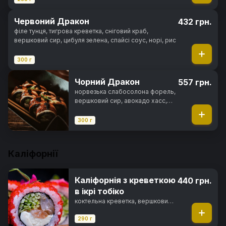
Червоний Дракон
432 грн.
філе тунця, тигрова креветка, сніговий краб,
вершковий сир, цибуля зелена, спайсі соус, норі, рис
300 г
Чорний Дракон
557 грн.
норвезька слабосолона форель,
вершковий сир, авокадо хасс,
вугор, унагі соус, ікра тобіко,
норі, рис
300 г
Каліфорнії
Каліфорнія з креветкою
440 грн.
в ікрі тобіко
коктельна креветка, вершковий
сир, свіжий огірок, ікра тобіко,
майонез японський, норі, рис
290 г