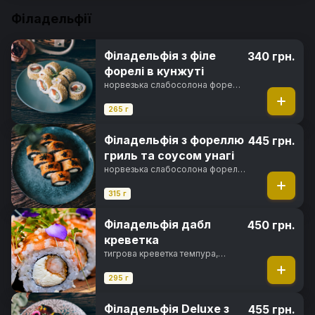
Філадельфії
Філадельфія з філе
340 грн.
форелі в кунжуті
норвезька слабосолона форель,
вершковий сир, свіжий огірок,
кунжут, норі, рис
265 г
Філадельфія з фореллю
445 грн.
гриль та соусом унагі
норвезька слабосолона форель,
вершковий сир, свіжий огірок,
унагі соус, кунжут, чорнила
315 г
каракатиці, норі, рис
Філадельфія дабл
450 грн.
креветка
тигрова креветка темпура,
вершковий сир, тигрова
креветка, солодкий чилі соус,
295 г
рисові кульки, норі, рис
Філадельфія Deluxe з
455 грн.