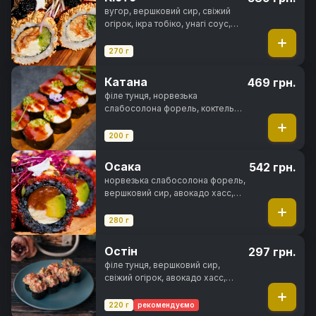
вугор, вершковий сир, свіжий
огірок, ікра тобіко, унагі соус,
кунжут, норі, рис
270 г
Катана
469 грн.
філе тунця, норвезька
слабосолона форель, коктельна
креветка, ікра тобіко, свіжий
огірок, унагі соус, норі
200 г
Осака
542 грн.
норвезька слабосолона форель,
вершковий сир, авокадо хасс,
ікра тобіко, чорнила каракатиці,
спайсі соус, норі, рис
280 г
Остін
297 грн.
філе тунця, вершковий сир,
свіжий огірок, авокадо хасс,
зелена цибуля, ікра тобіко,
спайсі соус, норі, рис
220 г
рекомендуємо