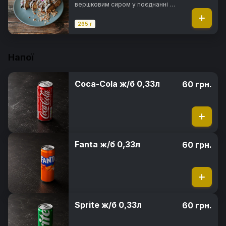
вершковим сиром у поєднанні з
горіховою пастою нутелла, в
повітряному рисовому тісті з
265 г
арахісом та мигдалевими
пластівцями під шоколадним
топінгом
Напої
Coca-Cola ж/б 0,33л
60 грн.
Fanta ж/б 0,33л
60 грн.
Sprite ж/б 0,33л
60 грн.