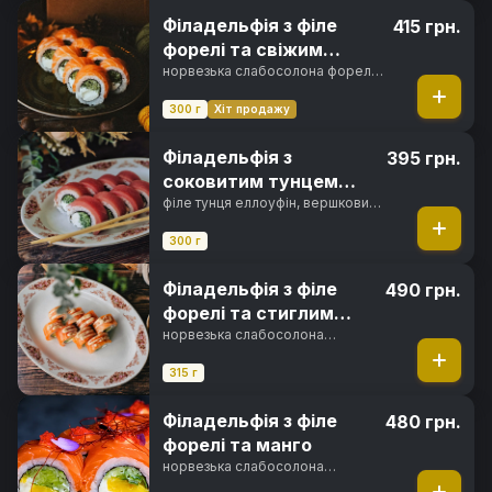
Філадельфія з філе
415 грн.
форелі та свіжим
огірком
норвезька слабосолона форель,
вершковий сир, свіжий огірок,
норі, рис
300 г
Хіт продажу
Філадельфія з
395 грн.
соковитим тунцем
Еллоуфін
філе тунця еллоуфін, вершковий
сир, свіжий огірок, норі, рис
300 г
Філадельфія з філе
490 грн.
форелі та стиглим
авокадо
норвезька слабосолона
форель, вершковий сир,
авокадо хасс, горіховий соус,
315 г
норі, рис
Філадельфія з філе
480 грн.
форелі та манго
норвезька слабосолона
форель, вершковий сир, свіжий