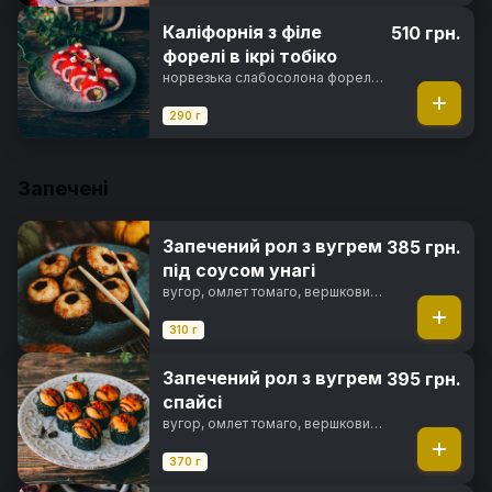
Каліфорнія з філе
510 грн.
форелі в ікрі тобіко
норвезька слабосолона форель,
авокадо хасс, свіжий огірок, ікра
тобіко, майонез японський, норі,
290 г
рис
Запечені
Запечений рол з вугрем
385 грн.
під соусом унагі
вугор, омлет томаго, вершковий
сир, сир пармезан, японський
майонез, чорнила каракатиці,
310 г
унагі соус, норі, рис
Запечений рол з вугрем
395 грн.
спайсі
вугор, омлет томаго, вершковий
сир, спайсі соус, чорнила
каракатиці, фірмовий соус,
370 г
перець чилі, норі, рис