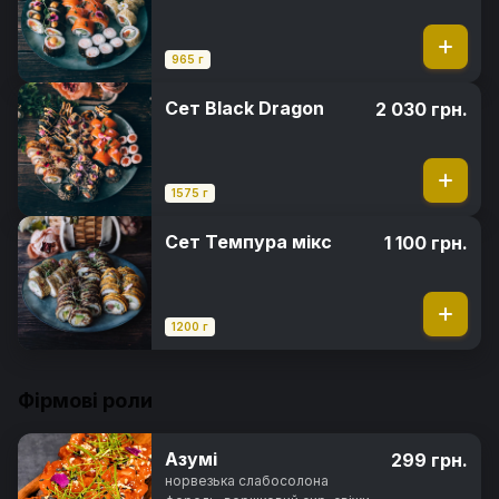
965 г
Сет Black Dragon
2 030 грн.
1575 г
Сет Темпура мікс
1 100 грн.
1200 г
Фірмові роли
Азумі
299 грн.
норвезька слабосолона