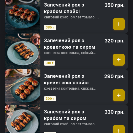
Запечений рол з
350 грн.
крабом спайсі
сніговий краб, омлет томаго,
вершковий сир, солодкий чилі
соус, спайсі соус, фірмовий
385 г
соус, перець чилі, норі, рис
Запечений рол з
320 грн.
креветкою та сиром
креветка коктельна, свіжий
огірок, вершковий сир, сир
пармезан, японський майонез,
310 г
унагі соус, норі, рис
Запечений рол з
290 грн.
креветкою спайсі
креветка коктельна, свіжий
огірок, вершковий сир, спайсі
соус, фірмовий соус, перець
300 г
чилі, норі, рис
Запечений рол з
330 грн.
крабом та сиром
сніговий краб, омлет томаго,
вершковий сир, солодкий чилі