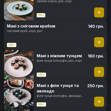
свіжий огірок, рис, норі
110 г
Макі з сніговим крабом
140 грн.
сніговий краб, норі, рис
130 г
Макі з ніжним тунцем
160 грн.
філе тунця еллоуфін, рис, норі
130 г
Макі з філе тунця та
250 грн.
авокадо
філе тунця еллоуфін, авокадо
хасс, чорнила каракатиці, рис,
норі
160 г