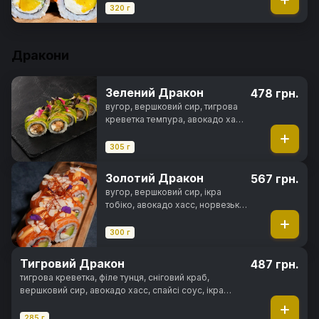
огірок, манго, ікра тобіко,
320 г
манговий соус, перець тогараші,
норі, рис
Дракони
Зелений Дракон
478 грн.
вугор, вершковий сир, тигрова
креветка темпура, авокадо хасс,
горіховий соус, норі, рис
305 г
Золотий Дракон
567 грн.
вугор, вершковий сир, ікра
тобіко, авокадо хасс, норвезька
слабосолона форель, майонез
японський
300 г
Тигровий Дракон
487 грн.
тигрова креветка, філе тунця, сніговий краб,
вершковий сир, авокадо хасс, спайсі соус, ікра
тобіка, норі, рис
285 г