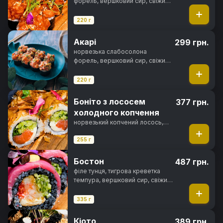
форель, вершковий сир, свіжий
огірок, гостро-солодкий соус,
кунжут, норі, рис
220 г
Акарі
299 грн.
норвезька слабосолона
форель, вершковий сир, свіжий
огірок, авокадо хасс, зелена
цибуля, ікра тобіко, спайсі соус,
220 г
норі, рис
Боніто з лососем
377 грн.
холодного копчення
норвезький копчений лосось,
вершковий сир, свіжий огірок,
зелена цибуля, спайсі соус,
255 г
стружка тунця, норі, рис
Бостон
487 грн.
філе тунця, тигрова креветка
темпура, вершковий сир, свіжий
огірок, чорнила каракатиці,
фірмовий соус, спайсі соус,
335 г
норі, рис
Кіото
389 грн.