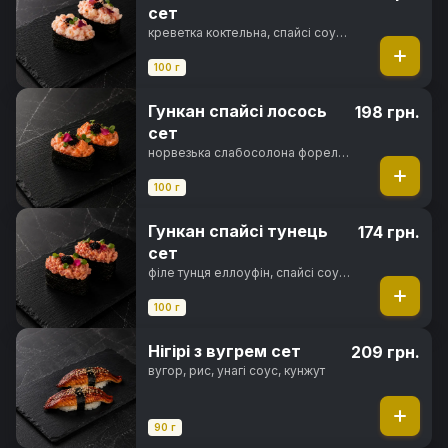
сет
креветка коктельна, спайсі соус,
норі, рис
100 г
Гункан спайсі лосось
198 грн.
сет
норвезька слабосолона форель,
спайсі соус, норі, рис
100 г
Гункан спайсі тунець
174 грн.
сет
філе тунця еллоуфін, спайсі соус,
норі, рис
100 г
Нігірі з вугрем сет
209 грн.
вугор, рис, унагі соус, кунжут
90 г