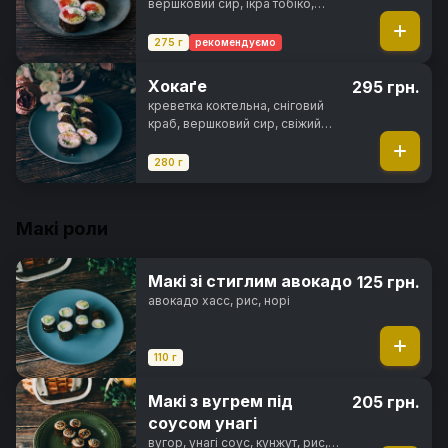
вершковий сир, ікра тобіко,
свіжий огірок, салат айсберг,
норі, рис
275 г
рекомендуємо
Хокаґе
295 грн.
креветка коктельна, сніговий
краб, вершковий сир, свіжий
огірок, салат айсберг, солодкий
чилі соус, норі, рис
280 г
Макі роли
Макі зі стиглим авокадо
125 грн.
авокадо хасс, рис, норі
110 г
Макі з вугрем під
205 грн.
соусом унагі
вугор, унагі соус, кунжут, рис,