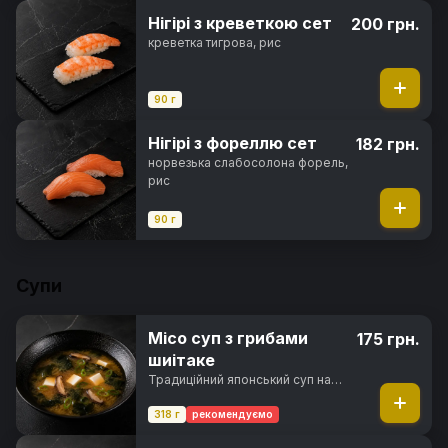
Нігірі з креветкою сет
200 грн.
креветка тигрова, рис
90 г
Нігірі з фореллю сет
182 грн.
норвезька слабосолона форель,
рис
90 г
Супи
Місо суп з грибами
175 грн.
шиітаке
Традиційний японський суп на
основі місо-бульйону з грибами
шиїтаке, сиром тофу,
318 г
рекомендуємо
водоростями вакаме та зеленою