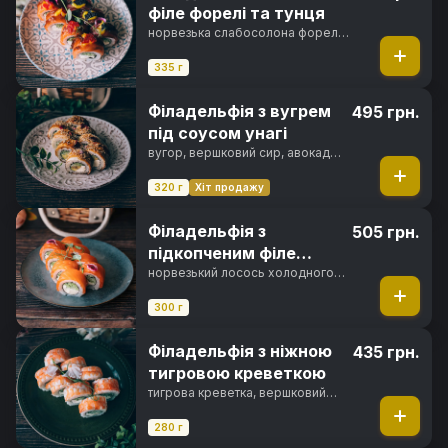
філе форелі та тунця
норвезька слабосолона форель,
філе тунця, вершковий сир,
свіжий огірок, ікра тобіко,
335 г
фірмовий соус, манговий соус,
норі, рис
Філадельфія з вугрем
495 грн.
під соусом унагі
вугор, вершковий сир, авокадо
хасс, свіжий огірок, унагі соус,
кунжут, норі, рис
320 г
Хіт продажу
Філадельфія з
505 грн.
підкопченим філе
лосося
норвезький лосось холодного
копчення, вершковий сир,
свіжий огірок, норі, рис
300 г
Філадельфія з ніжною
435 грн.
тигровою креветкою
тигрова креветка, вершковий
сир, свіжий огірок, норі, рис
280 г