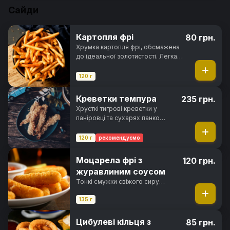
азійської кухні.
Сайди
Картопля фрі
80 грн.
Хрумка картопля фрі, обсмажена
до ідеальної золотистості. Легка,
ароматна та неймовірно смачна
120 г
Креветки темпура
235 грн.
Хрусткі тигрові креветки у
паніровці та сухарях панко
обсмажені у фритюрі до
золотистої скоринки
120 г
рекомендуємо
Моцарела фрі з
120 грн.
журавлиним соусом
Тонкі смужки свіжого сиру
моцарелла, обсмажені в сухарях
панко до хрусткої скоринки з
135 г
тягучою сирною начинкою
всередині
Цибулеві кільця з
85 грн.