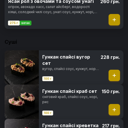
Ясай рол з овочами та соусом унагі
260 грн.
огірок, авокадо хасс, салат айсберг, водорості
хіяші, солодкий чилі соус, унагі соус, кунжут, норі,
рис
275 г
веган
Суші
Гункан спайсі вугор
228 грн.
сет
вугор, спайсі соус, кунжут, норі,
рис
100 г
Гункан спайсі краб сет
150 грн.
сніговий краб, спайсі соус, норі,
рис
100 г
Гункан спайсі креветка
217 грн.