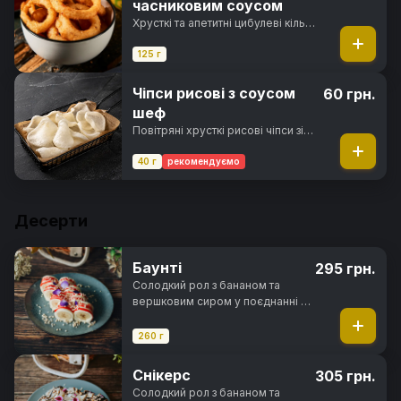
часниковим соусом
Хрусткі та апетитні цибулеві кільця
обсмажені у паніровці з
часниковим соусом
125 г
Чіпси рисові з соусом
60 грн.
шеф
Повітряні хрусткі рисові чіпси зі
смаком креветок та соусом шеф
40 г
рекомендуємо
Десерти
Баунті
295 грн.
Солодкий рол з бананом та
вершковим сиром у поєднанні з
кокосовою стружкою та
цукровою пудрою, в
260 г
повітряному рисовому тісті та
рисовими кульками під
Снікерс
305 грн.
полуничним топінгом
Солодкий рол з бананом та