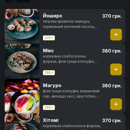
Футомакі
Йоширо
370 грн.
тигрова креветка темпура,
норвезький копчений лосось,
вершковий сир, цибуля зелена,
салат айсберг, спайсі соус, норі,
270 г
рис
Мікс
380 грн.
норвезька слабосолона
форель, філе тунця еллоуфін,
вугор, вершковий сир, свіжий
огірок, чорнила каракатиці,
285 г
спайсі соус, норі, рис
Магуро
360 грн.
філе тунця еллоуфін, вершковий
сир, авокадо хасс, ікра тобіко,
цибуля зелена, кімчі соус, спайсі
соус, норі, рис
280 г
Хітомі
370 грн.
норвезька слабосолона форель,