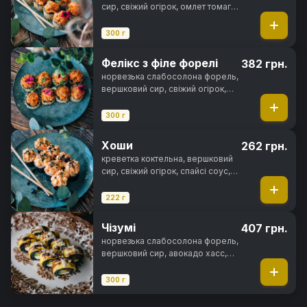
сир, свіжий огірок, омлет томаго,
цибуля кранч, спайсі соус,
чорнила каракатиці, кунжут, норі,
300 г
рис
Фелікс з філе форелі
382 грн.
норвезька слабосолона форель,
вершковий сир, свіжий огірок,
омлет томаго, цибуля кранч,
спайсі соус, чорнила каракатиці,
300 г
кунжут, норі, рис
Хоши
262 грн.
креветка коктельна, вершковий
сир, свіжий огірок, спайсі соус,
кунжут, норі, рис
222 г
Чізумі
407 грн.
норвезька слабосолона форель,
вершковий сир, авокадо хасс,
сир чеддер, унагі соус, сир
пармезан, чорнила каракатиці,
300 г
норі, рис