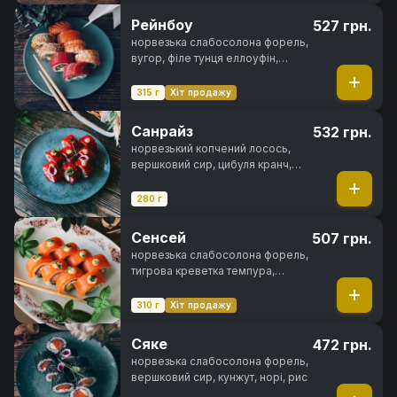
Рейнбоу
527 грн.
норвезька слабосолона форель,
вугор, філе тунця еллоуфін,
креветка тигрова, вершковий
сир, авокадо хасс, свіжий огірок,
315 г
Хіт продажу
ікра тобіко, унагі соус, кунжут,
норі, рис
Санрайз
532 грн.
норвезький копчений лосось,
вершковий сир, цибуля кранч,
ікра тобіко, норі, рис
280 г
Сенсей
507 грн.
норвезька слабосолона форель,
тигрова креветка темпура,
вершковий сир, авокадо хасс,
спайсі соус, норі, рис
310 г
Хіт продажу
Сяке
472 грн.
норвезька слабосолона форель,
вершковий сир, кунжут, норі, рис