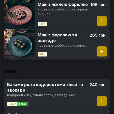
Макі з ніжною фореллю
195 грн.
норвезька слабосолона форель,
рис, норі
130 г
Макі з фореллю та
285 грн.
авокадо
норвезька слабосолона форель,
авокадо хасс, чорнила
каракатиці, рис, норі
160 г
Веган
Вакаме рол з водоростями хіяші та
240 грн.
авокадо
водорості хіяші, свіжий огірок, авокадо хасс,
вершковий сир, горіховий соус, кунжут, норі, рис
265 г
веган