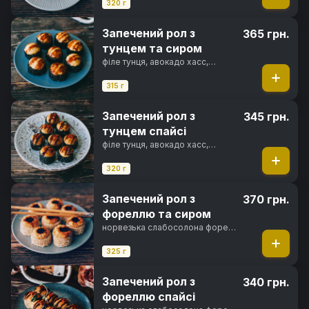
соус, сир пармезан, майонез
320 г
японський, унагі соус, норі, рис
Запечений рол з
365 грн.
тунцем та сиром
філе тунця, авокадо хасс,
вершковий сир, кунжут, сир
пармезан, японський майонез,
315 г
унагі соус, норі, рис
Запечений рол з
345 грн.
тунцем спайсі
філе тунця, авокадо хасс,
вершковий сир, кунжут, спайсі
соус, фірмовий соус, перець
320 г
чилі, норі, рис
Запечений рол з
370 грн.
фореллю та сиром
норвезька слабосолона форель,
свіжий огірок, вершковий сир,
кунжут, сир пармезан, японський
325 г
майонез, унагі соус, норі, рис
Запечений рол з
340 грн.
фореллю спайсі