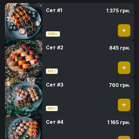
Сет #1
1 375 грн.
1085 г
Сет #2
845 грн.
612 г
Сет #3
760 грн.
661 г
Сет #4
1 165 грн.