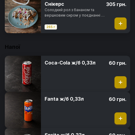
рисовими кульками під
Снікерс
305 грн.
полуничним топінгом
Солодкий рол з бананом та
вершковим сиром у поєднанні з
горіховою пастою нутелла, в
повітряному рисовому тісті з
265 г
арахісом та мигдалевими
пластівцями під шоколадним
топінгом
Напої
Coca-Cola ж/б 0,33л
60 грн.
Fanta ж/б 0,33л
60 грн.