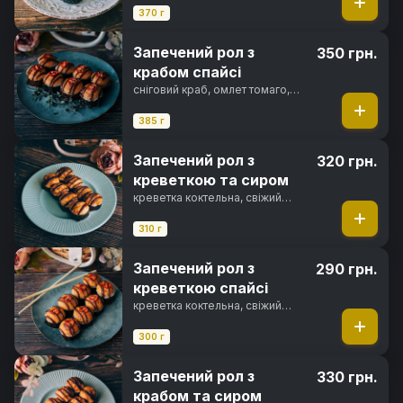
каракатиці, фірмовий соус,
370 г
перець чилі, норі, рис
Запечений рол з
350 грн.
крабом спайсі
сніговий краб, омлет томаго,
вершковий сир, солодкий чилі
соус, спайсі соус, фірмовий
385 г
соус, перець чилі, норі, рис
Запечений рол з
320 грн.
креветкою та сиром
креветка коктельна, свіжий
огірок, вершковий сир, сир
пармезан, японський майонез,
310 г
унагі соус, норі, рис
Запечений рол з
290 грн.
креветкою спайсі
креветка коктельна, свіжий
огірок, вершковий сир, спайсі
соус, фірмовий соус, перець
300 г
чилі, норі, рис
Запечений рол з
330 грн.
крабом та сиром