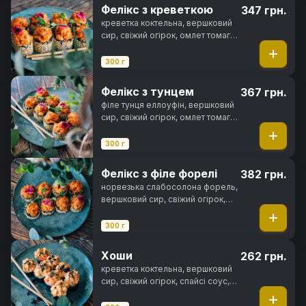
Фелікс з креветкою
347 грн.
креветка коктельна, вершковий
сир, свіжий огірок, омлет томаго,
цибуля кранч, спайсі соус,
чорнила каракатиці, кунжут, норі,
300 г
рис
Фелікс з тунцем
367 грн.
філе тунця еллоуфін, вершковий
сир, свіжий огірок, омлет томаго,
цибуля кранч, спайсі соус,
чорнила каракатиці, кунжут, норі,
300 г
рис
Фелікс з філе форелі
382 грн.
норвезька слабосолона форель,
вершковий сир, свіжий огірок,
омлет томаго, цибуля кранч,
спайсі соус, чорнила каракатиці,
300 г
кунжут, норі, рис
Хоши
262 грн.
креветка коктельна, вершковий
сир, свіжий огірок, спайсі соус,
кунжут, норі, рис