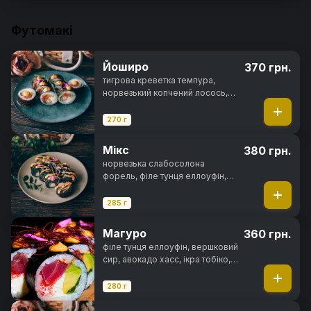
Футомакі
Йоширо
370 грн.
тигрова креветка темпура,
норвезький копчений лосось,
вершковий сир, цибуля зелена,
салат айсберг, спайсі соус, норі,
270 г
рис
Мікс
380 грн.
норвезька слабосолона
форель, філе тунця еллоуфін,
вугор, вершковий сир, свіжий
огірок, чорнила каракатиці,
285 г
спайсі соус, норі, рис
Магуро
360 грн.
філе тунця еллоуфін, вершковий
сир, авокадо хасс, ікра тобіко,
цибуля зелена, кімчі соус, спайсі
соус, норі, рис
280 г