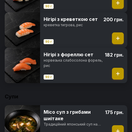
90 г
Нігірі з креветкою сет
200 грн.
креветка тигрова, рис
90 г
Нігірі з фореллю сет
182 грн.
норвезька слабосолона форель,
рис
90 г
Супи
Місо суп з грибами
175 грн.
шиітаке
Традиційний японський суп на
основі місо-бульйону з грибами