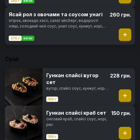
265 г
веган
Ясай рол з овочами та соусом унагі
260 грн.
огірок, авокадо хасс, салат айсберг, водорості
хіяші, солодкий чилі соус, унагі соус, кунжут, норі,
рис
275 г
веган
Суші
Гункан спайсі вугор
228 грн.
сет
вугор, спайсі соус, кунжут, норі,
рис
100 г
Гункан спайсі краб сет
150 грн.
сніговий краб, спайсі соус, норі,
рис
100 г