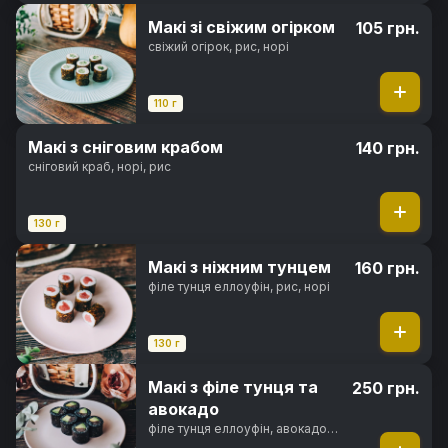
Макі зі свіжим огірком
105 грн.
свіжий огірок, рис, норі
110 г
Макі з сніговим крабом
140 грн.
сніговий краб, норі, рис
130 г
Макі з ніжним тунцем
160 грн.
філе тунця еллоуфін, рис, норі
130 г
Макі з філе тунця та
250 грн.
авокадо
філе тунця еллоуфін, авокадо
хасс, чорнила каракатиці, рис,