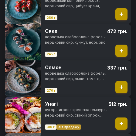
норвезький копчений лосось,
вершковий сир, цибуля кранч,
ікра тобіко, норі, рис
280 г
Сяке
472 грн.
норвезька слабосолона форель,
вершковий сир, кунжут, норі, рис
245 г
Сямон
337 грн.
норвезька слабосолона форель,
вершковий сир, омлет томаго,
свіжий огірок, чорнила
каракатиці, спайсі соус, кунжут,
270 г
норі, рис
Унагі
512 грн.
вугор, тигрова креветка темпура,
вершковий сир, свіжий огірок,
ікра тобіко, унагі соус, кунжут,
норі, рис
310 г
Хіт продажу