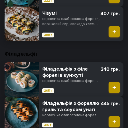
222 г
Чізумі
407 грн.
норвезька слабосолона форель,
вершковий сир, авокадо хасс,
сир чеддер, унагі соус, сир
пармезан, чорнила каракатиці,
300 г
норі, рис
Філадельфії
Філадельфія з філе
340 грн.
форелі в кунжуті
норвезька слабосолона форель,
вершковий сир, свіжий огірок,
кунжут, норі, рис
265 г
Філадельфія з фореллю
445 грн.
гриль та соусом унагі
норвезька слабосолона форель,
вершковий сир, свіжий огірок,
унагі соус, кунжут, чорнила
315 г