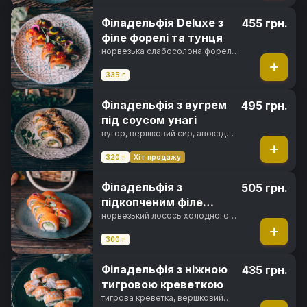
каракатиці, норі, рис
Філадельфія Deluxe з
455 грн.
філе форелі та тунця
норвезька слабосолона форель,
філе тунця, вершковий сир,
свіжий огірок, ікра тобіко,
335 г
фірмовий соус, манговий соус,
норі, рис
Філадельфія з вугрем
495 грн.
під соусом унагі
вугор, вершковий сир, авокадо
хасс, свіжий огірок, унагі соус,
кунжут, норі, рис
320 г
Хіт продажу
Філадельфія з
505 грн.
підкопченим філе
лосося
норвезький лосось холодного
копчення, вершковий сир,
свіжий огірок, норі, рис
300 г
Філадельфія з ніжною
435 грн.
тигровою креветкою
тигрова креветка, вершковий