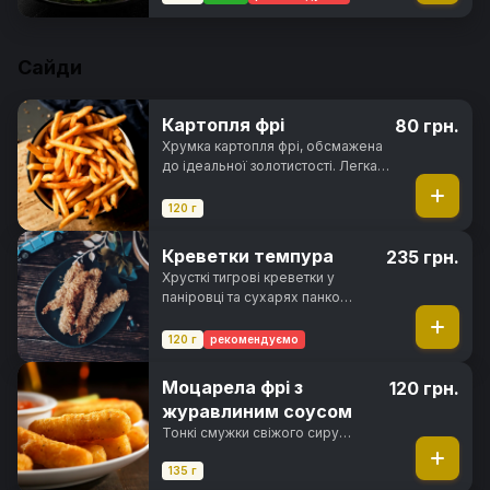
та гармонійний смак для
справжніх поціновувачів
азійської кухні.
Сайди
Картопля фрі
80 грн.
Хрумка картопля фрі, обсмажена
до ідеальної золотистості. Легка,
ароматна та неймовірно смачна
120 г
Креветки темпура
235 грн.
Хрусткі тигрові креветки у
паніровці та сухарях панко
обсмажені у фритюрі до
золотистої скоринки
120 г
рекомендуємо
Моцарела фрі з
120 грн.
журавлиним соусом
Тонкі смужки свіжого сиру
моцарелла, обсмажені в сухарях
панко до хрусткої скоринки з
135 г