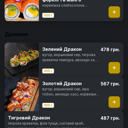
норвезька слабосолона
форель, вершковий сир, свіжий
огірок, манго, ікра тобіко,
320 г
манговий соус, перець тогараші,
норі, рис
Дракони
Зелений Дракон
478 грн.
вугор, вершковий сир, тигрова
креветка темпура, авокадо хасс,
горіховий соус, норі, рис
305 г
Золотий Дракон
567 грн.
вугор, вершковий сир, ікра
тобіко, авокадо хасс, норвезька
слабосолона форель, майонез
японський
300 г
Тигровий Дракон
487 грн.
тигрова креветка, філе тунця, сніговий краб,