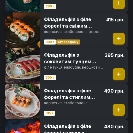
сир, свіжий огірок, норі, рис
280 г
Філадельфія з філе
415 грн.
форелі та свіжим
огірком
норвезька слабосолона форель,
вершковий сир, свіжий огірок,
норі, рис
300 г
Хіт продажу
Філадельфія з
395 грн.
соковитим тунцем
Еллоуфін
філе тунця еллоуфін, вершковий
сир, свіжий огірок, норі, рис
300 г
Філадельфія з філе
490 грн.
форелі та стиглим
авокадо
норвезька слабосолона
форель, вершковий сир,
авокадо хасс, горіховий соус,
315 г
норі, рис
Філадельфія з філе
480 грн.
форелі та манго