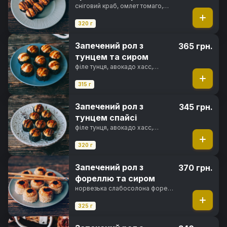
сніговий краб, омлет томаго,
вершковий сир, солодкий чилі
соус, сир пармезан, майонез
320 г
японський, унагі соус, норі, рис
Запечений рол з
365 грн.
тунцем та сиром
філе тунця, авокадо хасс,
вершковий сир, кунжут, сир
пармезан, японський майонез,
315 г
унагі соус, норі, рис
Запечений рол з
345 грн.
тунцем спайсі
філе тунця, авокадо хасс,
вершковий сир, кунжут, спайсі
соус, фірмовий соус, перець
320 г
чилі, норі, рис
Запечений рол з
370 грн.
фореллю та сиром
норвезька слабосолона форель,
свіжий огірок, вершковий сир,
кунжут, сир пармезан, японський
325 г
майонез, унагі соус, норі, рис