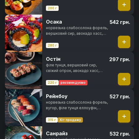
креветка, ікра тобіко, свіжий
огірок, унагі соус, норі
200 г
Осака
542 грн.
норвезька слабосолона форель,
вершковий сир, авокадо хасс,
ікра тобіко, чорнила каракатиці,
спайсі соус, норі, рис
280 г
Остін
297 грн.
філе тунця, вершковий сир,
свіжий огірок, авокадо хасс,
зелена цибуля, ікра тобіко,
спайсі соус, норі, рис
220 г
рекомендуємо
Рейнбоу
527 грн.
норвезька слабосолона форель,
вугор, філе тунця еллоуфін,
креветка тигрова, вершковий
сир, авокадо хасс, свіжий огірок,
315 г
Хіт продажу
ікра тобіко, унагі соус, кунжут,
норі, рис
Санрайз
532 грн.