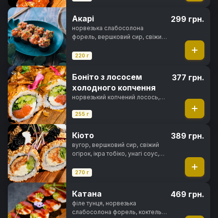
Акарі
299 грн.
норвезька слабосолона
форель, вершковий сир, свіжий
огірок, авокадо хасс, зелена
цибуля, ікра тобіко, спайсі соус,
220 г
норі, рис
Боніто з лососем
377 грн.
холодного копчення
норвезький копчений лосось,
вершковий сир, свіжий огірок,
зелена цибуля, спайсі соус,
255 г
стружка тунця, норі, рис
Кіото
389 грн.
вугор, вершковий сир, свіжий
огірок, ікра тобіко, унагі соус,
кунжут, норі, рис
270 г
Катана
469 грн.
філе тунця, норвезька
слабосолона форель, коктельна