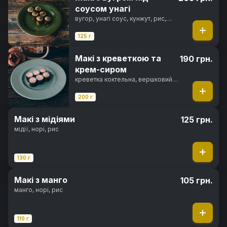
соусом унагі
вугор, унагі соус, кунжут, рис,
норі
125 г
Макі з креветкою та
190 грн.
крем-сиром
креветка коктельна, вершковий
сир, рис, норі
200 г
Макі з мідіями
125 грн.
мідії, норі, рис
130 г
Макі з манго
105 грн.
манго, норі, рис
110 г