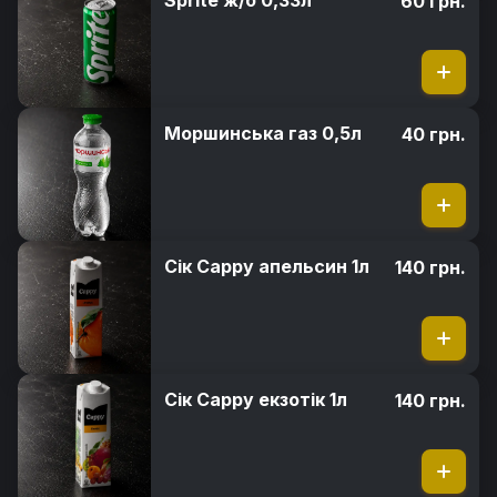
Sprite ж/б 0,33л
60 грн.
Моршинська газ 0,5л
40 грн.
Сік Cappy апельсин 1л
140 грн.
Сік Cappy екзотік 1л
140 грн.