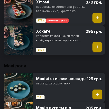
Хітомі
370 грн.
норвезька слабосолона форель,
вершковий сир, ікра тобіко,
свіжий огірок, салат айсберг,
норі, рис
275 г
рекомендуємо
Хокаґе
295 грн.
креветка коктельна, сніговий
краб, вершковий сир, свіжий
огірок, салат айсберг, солодкий
чилі соус, норі, рис
280 г
Макі роли
Макі зі стиглим авокадо
125 грн.
авокадо хасс, рис, норі
110 г
Макі з вугрем під
205 грн.