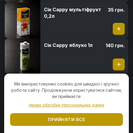
Сік Cappy мультіфрукт
35 грн.
0,2л
Сік Cappy яблуко 1л
140 грн.
Сік Cappy ягоди-
35 грн.
Ми використовуємо cookies для швидкої і зручної
виноград 0,2л
роботи сайту. Продовжуючи користуватися сайтом,
ви приймаєте
умови обробки персональних даних
Морс з журавлини
85 грн.
ПРИЙНЯТИ ВСЕ
Журавлина, вода, цукор