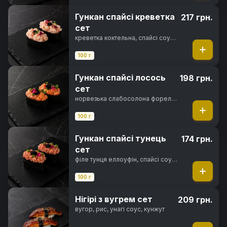
Гункан спайсі креветка
217 грн.
сет
креветка коктельна, спайсі соус,
норі, рис
100 г
Гункан спайсі лосось
198 грн.
сет
норвезька слабосолона форель,
спайсі соус, норі, рис
100 г
Гункан спайсі тунець
174 грн.
сет
філе тунця еллоуфін, спайсі соус,
норі, рис
100 г
Нігірі з вугрем сет
209 грн.
вугор, рис, унагі соус, кунжут