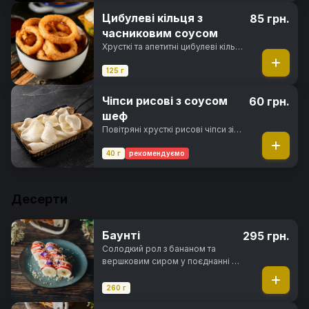
тягучою сирною начинкою
всередині
Цибулеві кільця з
85 грн.
часниковим соусом
Хрусткі та апетитні цибулеві кільця
обсмажені у паніровці з
часниковим соусом
125 г
Чіпси рисові з соусом
60 грн.
шеф
Повітряні хрусткі рисові чіпси зі
смаком креветок та соусом шеф
40 г
рекомендуємо
Десерти
Баунті
295 грн.
Солодкий рол з бананом та
вершковим сиром у поєднанні з
кокосовою стружкою та
цукровою пудрою, в
260 г
повітряному рисовому тісті та