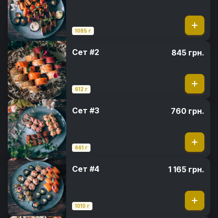
1085 г
Сет #2
845 грн.
612 г
Сет #3
760 грн.
661 г
Сет #4
1 165 грн.
1010 г