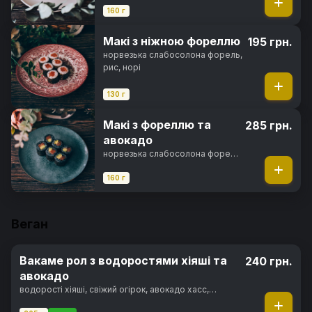
норі
160 г
Макі з ніжною фореллю
195 грн.
норвезька слабосолона форель,
рис, норі
130 г
Макі з фореллю та
285 грн.
авокадо
норвезька слабосолона форель,
авокадо хасс, чорнила
каракатиці, рис, норі
160 г
Веган
Вакаме рол з водоростями хіяші та
240 грн.
авокадо
водорості хіяші, свіжий огірок, авокадо хасс,
вершковий сир, горіховий соус, кунжут, норі, рис