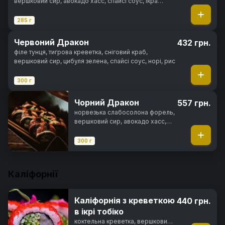
вершковий сир, авокадо хасс, спайсі соус, ікра
тобіка, норі, рис
285 г
Червоний Дракон
432 грн.
філе тунця, тигрова креветка, сніговий краб,
вершковий сир, цибуля зелена, спайсі соус, норі, рис
300 г
Чорний Дракон
557 грн.
норвезька слабосолона форель,
вершковий сир, авокадо хасс,
вугор, унагі соус, ікра тобіко,
норі, рис
300 г
Каліфорнії
Каліфорнія з креветкою
440 грн.
в ікрі тобіко
коктельна креветка, вершковий