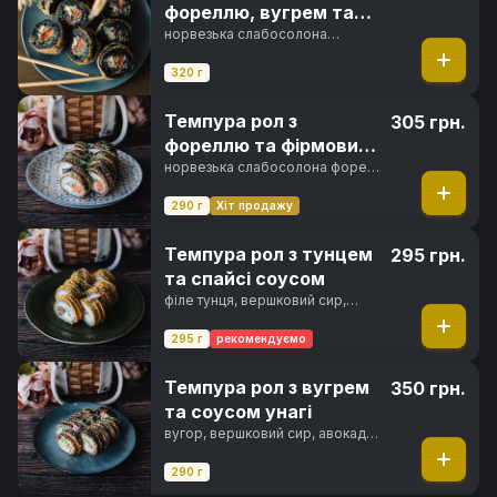
фореллю, вугрем та
тунцем
норвезька слабосолона
форель, вугор, філе тунця,
вершковий сир, свіжий огірок,
320 г
темпура кляр, сухарі панко,
фірмовий соус, чорнила
Темпура рол з
305 грн.
каракатиці, норі, рис
фореллю та фірмовим
соусом
норвезька слабосолона форель,
вершковий сир, свіжий огірок,
темпура кляр, сухарі панко,
290 г
Хіт продажу
фірмовий соус, норі, рис
Темпура рол з тунцем
295 грн.
та спайсі соусом
філе тунця, вершковий сир,
свіжий огірок, цибуля зелена,
темпура кляр, сухарі панко,
295 г
рекомендуємо
спайсі соус, норі, рис
Темпура рол з вугрем
350 грн.
та соусом унагі
вугор, вершковий сир, авокадо
хасс, темпура кляр, сухарі
панко, унагі соус, норі, рис
290 г