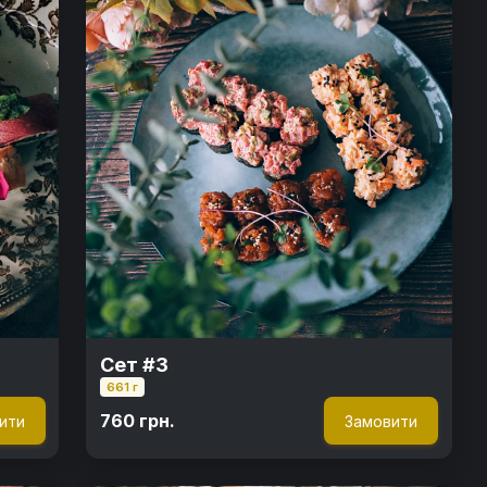
Сет #3
661 г
760 грн.
ити
Замовити