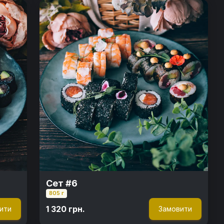
Сет #6
805 г
1 320 грн.
ити
Замовити