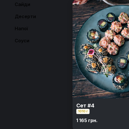
Сайди
Десерти
Напої
Соуси
Сет #4
1010 г
1 165 грн.