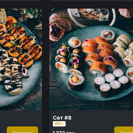
Сет #8
965 г
1 370 грн.
Замовити
Замов