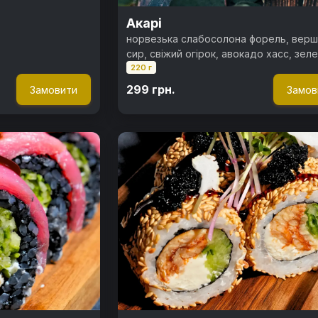
Акарі
норвезька слабосолона форель, вер
сир, свіжий огірок, авокадо хасс, зел
220 г
цибуля, ікра тобіко, спайсі соус, норі,
299 грн.
Замовити
Замов