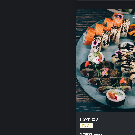
Сет #7
1177 г
1 350 грн.