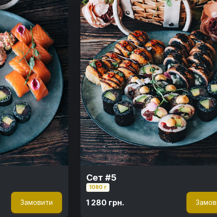
Сет #5
1080 г
1 280 грн.
Замовити
Замов