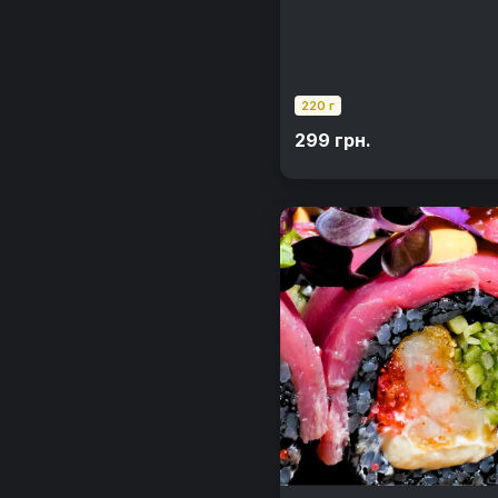
кунжут, норі, рис
220 г
299 грн.