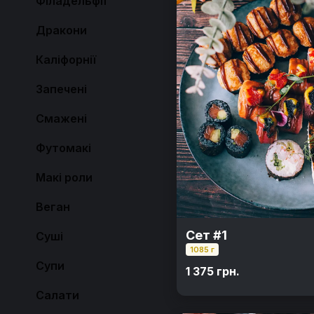
Філадельфії
Дракони
Каліфорнії
Запечені
Смажені
Футомакі
Макі роли
Веган
Сет #1
Суші
1085 г
Супи
1 375 грн.
Салати