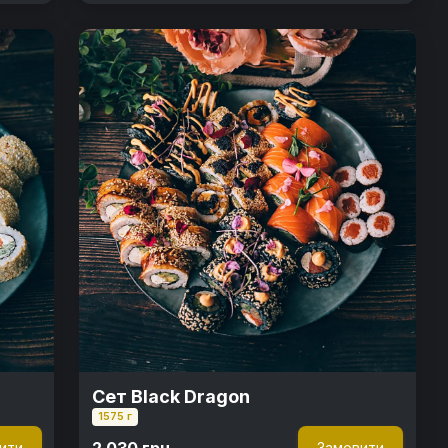
Сет Black Dragon
1575 г
2 030 грн.
ити
Замовити