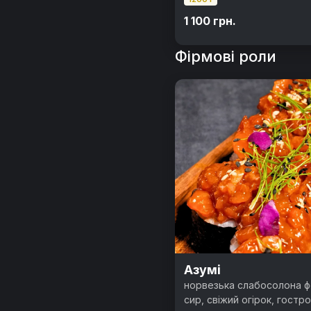
1 100 грн.
Фірмові роли
Азумі
норвезька слабосолона ф
сир, свіжий огірок, гостр