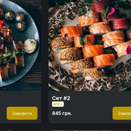
Сет #2
612 г
845 грн.
Замовити
Замов