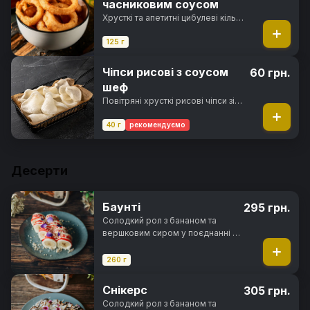
часниковим соусом
Хрусткі та апетитні цибулеві кільця
обсмажені у паніровці з
часниковим соусом
125 г
Чіпси рисові з соусом
60 грн.
шеф
Повітряні хрусткі рисові чіпси зі
смаком креветок та соусом шеф
40 г
рекомендуємо
Десерти
Баунті
295 грн.
Солодкий рол з бананом та
вершковим сиром у поєднанні з
кокосовою стружкою та
цукровою пудрою, в
260 г
повітряному рисовому тісті та
рисовими кульками під
Снікерс
305 грн.
полуничним топінгом
Солодкий рол з бананом та