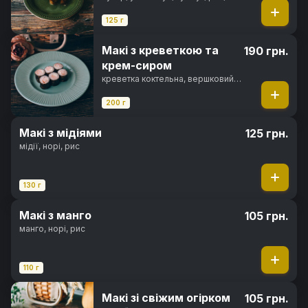
норі
125 г
Макі з креветкою та
190 грн.
крем-сиром
креветка коктельна, вершковий
сир, рис, норі
200 г
Макі з мідіями
125 грн.
мідії, норі, рис
130 г
Макі з манго
105 грн.
манго, норі, рис
110 г
Макі зі свіжим огірком
105 грн.