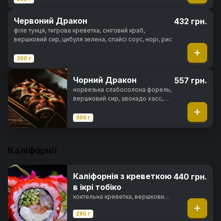
Червоний Дракон
432 грн.
філе тунця, тигрова креветка, сніговий краб,
вершковий сир, цибуля зелена, спайсі соус, норі, рис
300 г
Чорний Дракон
557 грн.
норвезька слабосолона форель,
вершковий сир, авокадо хасс,
вугор, унагі соус, ікра тобіко,
норі, рис
300 г
Каліфорнії
Каліфорнія з креветкою
440 грн.
в ікрі тобіко
коктельна креветка, вершковий
сир, свіжий огірок, ікра тобіко,
майонез японський, норі, рис
290 г