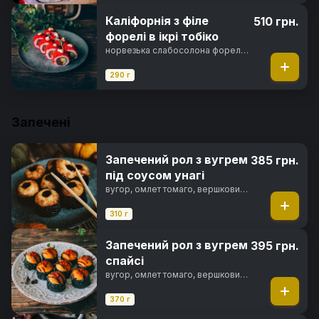
Каліфорнія з філе
510 грн.
форелі в ікрі тобіко
норвезька слабосолона форель,
авокадо хасс, свіжий огірок, ікра
тобіко, майонез японський, норі,
290 г
рис
Запечені
Запечений рол з вугрем
385 грн.
під соусом унагі
вугор, омлет томаго, вершковий
сир, сир пармезан, японський
майонез, чорнила каракатиці,
310 г
унагі соус, норі, рис
Запечений рол з вугрем
395 грн.
спайсі
вугор, омлет томаго, вершковий
сир, спайсі соус, чорнила
каракатиці, фірмовий соус,
370 г
перець чилі, норі, рис