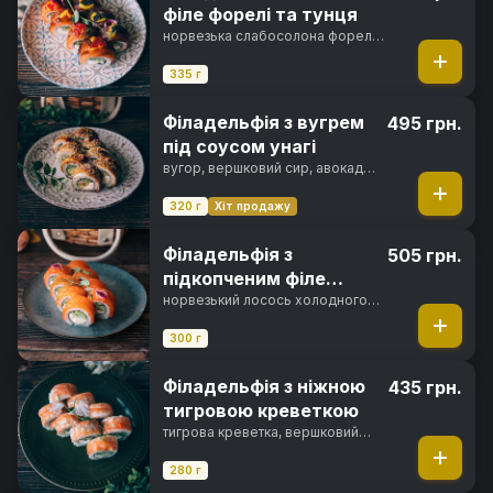
філе форелі та тунця
норвезька слабосолона форель,
філе тунця, вершковий сир,
свіжий огірок, ікра тобіко,
335 г
фірмовий соус, манговий соус,
норі, рис
Філадельфія з вугрем
495 грн.
під соусом унагі
вугор, вершковий сир, авокадо
хасс, свіжий огірок, унагі соус,
кунжут, норі, рис
320 г
Хіт продажу
Філадельфія з
505 грн.
підкопченим філе
лосося
норвезький лосось холодного
копчення, вершковий сир,
свіжий огірок, норі, рис
300 г
Філадельфія з ніжною
435 грн.
тигровою креветкою
тигрова креветка, вершковий
сир, свіжий огірок, норі, рис
280 г