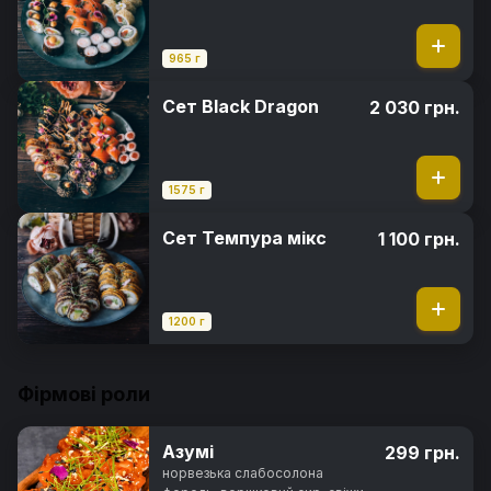
965 г
Сет Black Dragon
2 030 грн.
1575 г
Сет Темпура мікс
1 100 грн.
1200 г
Фірмові роли
Азумі
299 грн.
норвезька слабосолона