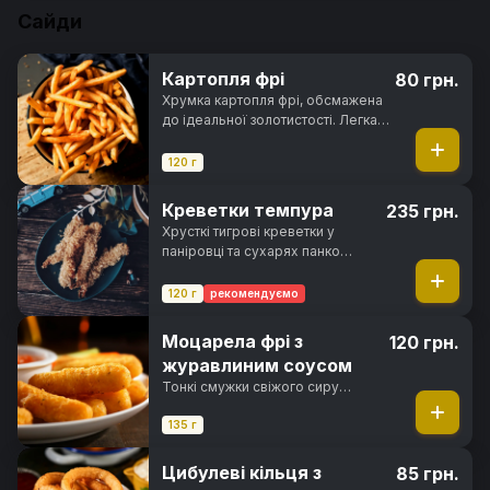
азійської кухні.
Сайди
Картопля фрі
80 грн.
Хрумка картопля фрі, обсмажена
до ідеальної золотистості. Легка,
ароматна та неймовірно смачна
120 г
Креветки темпура
235 грн.
Хрусткі тигрові креветки у
паніровці та сухарях панко
обсмажені у фритюрі до
золотистої скоринки
120 г
рекомендуємо
Моцарела фрі з
120 грн.
журавлиним соусом
Тонкі смужки свіжого сиру
моцарелла, обсмажені в сухарях
панко до хрусткої скоринки з
135 г
тягучою сирною начинкою
всередині
Цибулеві кільця з
85 грн.