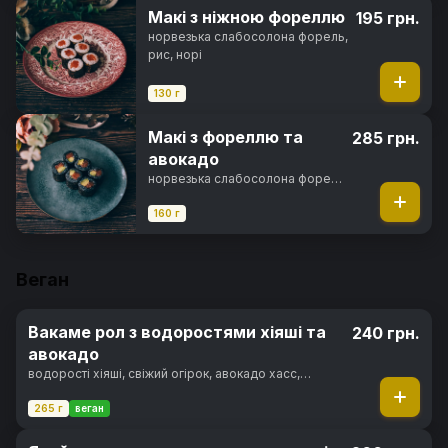
Макі з ніжною фореллю
195 грн.
норвезька слабосолона форель,
рис, норі
130 г
Макі з фореллю та
285 грн.
авокадо
норвезька слабосолона форель,
авокадо хасс, чорнила
каракатиці, рис, норі
160 г
Веган
Вакаме рол з водоростями хіяші та
240 грн.
авокадо
водорості хіяші, свіжий огірок, авокадо хасс,
вершковий сир, горіховий соус, кунжут, норі, рис
265 г
веган