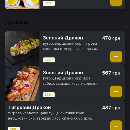
огірок, манго, ікра тобіко,
320 г
манговий соус, перець тогараші,
норі, рис
Дракони
Зелений Дракон
478 грн.
вугор, вершковий сир, тигрова
креветка темпура, авокадо хасс,
горіховий соус, норі, рис
305 г
Золотий Дракон
567 грн.
вугор, вершковий сир, ікра
тобіко, авокадо хасс, норвезька
слабосолона форель, майонез
японський
300 г
Тигровий Дракон
487 грн.
тигрова креветка, філе тунця, сніговий краб,
вершковий сир, авокадо хасс, спайсі соус, ікра
тобіка, норі, рис
285 г