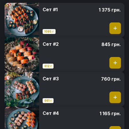
Сет #1
1 375 грн.
1085 г
Сет #2
845 грн.
612 г
Сет #3
760 грн.
661 г
Сет #4
1 165 грн.