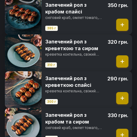
Запечений рол з
350 грн.
крабом спайсі
сніговий краб, омлет томаго,
вершковий сир, солодкий чилі
соус, спайсі соус, фірмовий
385 г
соус, перець чилі, норі, рис
Запечений рол з
320 грн.
креветкою та сиром
креветка коктельна, свіжий
огірок, вершковий сир, сир
пармезан, японський майонез,
310 г
унагі соус, норі, рис
Запечений рол з
290 грн.
креветкою спайсі
креветка коктельна, свіжий
огірок, вершковий сир, спайсі
соус, фірмовий соус, перець
300 г
чилі, норі, рис
Запечений рол з
330 грн.
крабом та сиром
сніговий краб, омлет томаго,
вершковий сир, солодкий чилі