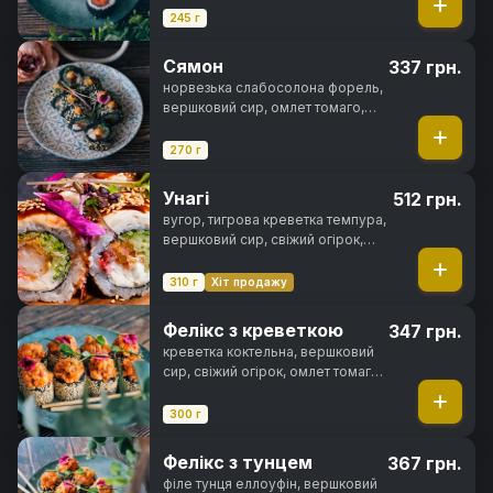
245 г
Сямон
337 грн.
норвезька слабосолона форель,
вершковий сир, омлет томаго,
свіжий огірок, чорнила
каракатиці, спайсі соус, кунжут,
270 г
норі, рис
Унагі
512 грн.
вугор, тигрова креветка темпура,
вершковий сир, свіжий огірок,
ікра тобіко, унагі соус, кунжут,
норі, рис
310 г
Хіт продажу
Фелікс з креветкою
347 грн.
креветка коктельна, вершковий
сир, свіжий огірок, омлет томаго,
цибуля кранч, спайсі соус,
чорнила каракатиці, кунжут, норі,
300 г
рис
Фелікс з тунцем
367 грн.
філе тунця еллоуфін, вершковий