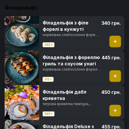
Філадельфії
Філадельфія з філе
340 грн.
форелі в кунжуті
норвезька слабосолона форель,
вершковий сир, свіжий огірок,
кунжут, норі, рис
265 г
Філадельфія з фореллю
445 грн.
гриль та соусом унагі
норвезька слабосолона форель,
вершковий сир, свіжий огірок,
унагі соус, кунжут, чорнила
315 г
каракатиці, норі, рис
Філадельфія дабл
450 грн.
креветка
тигрова креветка темпура,
вершковий сир, тигрова
креветка, солодкий чилі соус,
295 г
рисові кульки, норі, рис
Філадельфія Deluxe з
455 грн.