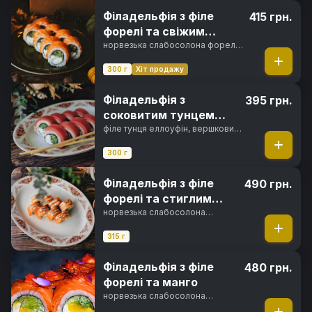
Філадельфія з філе
415 грн.
форелі та свіжим
огірком
норвезька слабосолона форель,
вершковий сир, свіжий огірок,
норі, рис
300 г
Хіт продажу
Філадельфія з
395 грн.
соковитим тунцем
Еллоуфін
філе тунця еллоуфін, вершковий
сир, свіжий огірок, норі, рис
300 г
Філадельфія з філе
490 грн.
форелі та стиглим
авокадо
норвезька слабосолона
форель, вершковий сир,
авокадо хасс, горіховий соус,
315 г
норі, рис
Філадельфія з філе
480 грн.
форелі та манго
норвезька слабосолона
форель, вершковий сир, свіжий