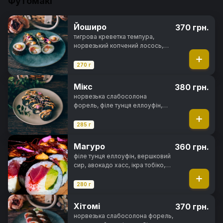
Футомакі
Йоширо
370 грн.
тигрова креветка темпура,
норвезький копчений лосось,
вершковий сир, цибуля зелена,
салат айсберг, спайсі соус, норі,
270 г
рис
Мікс
380 грн.
норвезька слабосолона
форель, філе тунця еллоуфін,
вугор, вершковий сир, свіжий
огірок, чорнила каракатиці,
285 г
спайсі соус, норі, рис
Магуро
360 грн.
філе тунця еллоуфін, вершковий
сир, авокадо хасс, ікра тобіко,
цибуля зелена, кімчі соус, спайсі
соус, норі, рис
280 г
Хітомі
370 грн.
норвезька слабосолона форель,