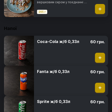
вершковим сиром у поєднанні з
горіховою пастою нутелла, в
повітряному рисовому тісті з
265 г
арахісом та мигдалевими
пластівцями під шоколадним
топінгом
Напої
Coca-Cola ж/б 0,33л
60 грн.
Fanta ж/б 0,33л
60 грн.
Sprite ж/б 0,33л
60 грн.