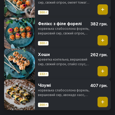
сир, свіжий огірок, омлет томаго,
цибуля кранч, спайсі соус,
чорнила каракатиці, кунжут, норі,
300 г
рис
Фелікс з філе форелі
382 грн.
норвезька слабосолона форель,
вершковий сир, свіжий огірок,
омлет томаго, цибуля кранч,
спайсі соус, чорнила каракатиці,
300 г
кунжут, норі, рис
Хоши
262 грн.
креветка коктельна, вершковий
сир, свіжий огірок, спайсі соус,
кунжут, норі, рис
222 г
Чізумі
407 грн.
норвезька слабосолона форель,
вершковий сир, авокадо хасс,
сир чеддер, унагі соус, сир
пармезан, чорнила каракатиці,
300 г
норі, рис