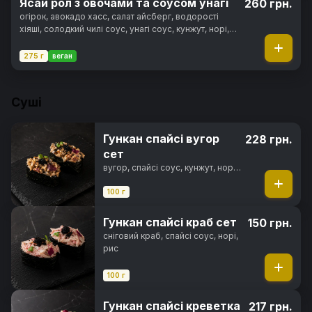
Ясай рол з овочами та соусом унагі
260 грн.
огірок, авокадо хасс, салат айсберг, водорості
хіяші, солодкий чилі соус, унагі соус, кунжут, норі,
рис
275 г
веган
Суші
Гункан спайсі вугор
228 грн.
сет
вугор, спайсі соус, кунжут, норі,
рис
100 г
Гункан спайсі краб сет
150 грн.
сніговий краб, спайсі соус, норі,
рис
100 г
Гункан спайсі креветка
217 грн.