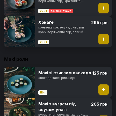
вершковий сир, ікра тобіко,
свіжий огірок, салат айсберг,
норі, рис
275 г
рекомендуємо
Хокаґе
295 грн.
креветка коктельна, сніговий
краб, вершковий сир, свіжий
огірок, салат айсберг, солодкий
чилі соус, норі, рис
280 г
Макі роли
Макі зі стиглим авокадо
125 грн.
авокадо хасс, рис, норі
110 г
Макі з вугрем під
205 грн.
соусом унагі
вугор, унагі соус, кунжут, рис,