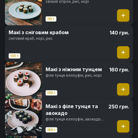
свіжий огірок, рис, норі
110 г
Макі з сніговим крабом
140 грн.
сніговий краб, норі, рис
130 г
Макі з ніжним тунцем
160 грн.
філе тунця еллоуфін, рис, норі
130 г
Макі з філе тунця та
250 грн.
авокадо
філе тунця еллоуфін, авокадо
хасс, чорнила каракатиці, рис,
норі
160 г