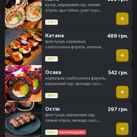
вугор, вершковий сир, свіжий
огірок, ікра тобіко, унагі соус,
кунжут, норі, рис
270 г
Катана
469 грн.
філе тунця, норвезька
слабосолона форель, коктельна
креветка, ікра тобіко, свіжий
огірок, унагі соус, норі
200 г
Осака
542 грн.
норвезька слабосолона форель,
вершковий сир, авокадо хасс,
ікра тобіко, чорнила каракатиці,
спайсі соус, норі, рис
280 г
Остін
297 грн.
філе тунця, вершковий сир,
свіжий огірок, авокадо хасс,
зелена цибуля, ікра тобіко,
спайсі соус, норі, рис
220 г
рекомендуємо