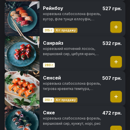
Рейнбоу
527 грн.
норвезька слабосолона форель,
вугор, філе тунця еллоуфін,
креветка тигрова, вершковий
сир, авокадо хасс, свіжий огірок,
315 г
Хіт продажу
ікра тобіко, унагі соус, кунжут,
норі, рис
Санрайз
532 грн.
норвезький копчений лосось,
вершковий сир, цибуля кранч,
ікра тобіко, норі, рис
280 г
Сенсей
507 грн.
норвезька слабосолона форель,
тигрова креветка темпура,
вершковий сир, авокадо хасс,
спайсі соус, норі, рис
310 г
Хіт продажу
Сяке
472 грн.
норвезька слабосолона форель,
вершковий сир, кунжут, норі, рис