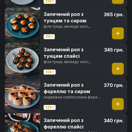
соус, сир пармезан, майонез
320 г
японський, унагі соус, норі, рис
Запечений рол з
365 грн.
тунцем та сиром
філе тунця, авокадо хасс,
вершковий сир, кунжут, сир
пармезан, японський майонез,
315 г
унагі соус, норі, рис
Запечений рол з
345 грн.
тунцем спайсі
філе тунця, авокадо хасс,
вершковий сир, кунжут, спайсі
соус, фірмовий соус, перець
320 г
чилі, норі, рис
Запечений рол з
370 грн.
фореллю та сиром
норвезька слабосолона форель,
свіжий огірок, вершковий сир,
кунжут, сир пармезан, японський
325 г
майонез, унагі соус, норі, рис
Запечений рол з
340 грн.
фореллю спайсі