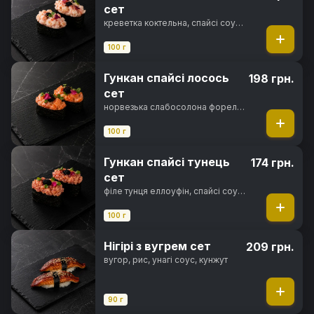
сет
креветка коктельна, спайсі соус,
норі, рис
100 г
Гункан спайсі лосось
198 грн.
сет
норвезька слабосолона форель,
спайсі соус, норі, рис
100 г
Гункан спайсі тунець
174 грн.
сет
філе тунця еллоуфін, спайсі соус,
норі, рис
100 г
Нігірі з вугрем сет
209 грн.
вугор, рис, унагі соус, кунжут
90 г