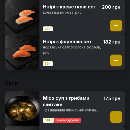
Нігірі з креветкою сет
200 грн.
креветка тигрова, рис
90 г
Нігірі з фореллю сет
182 грн.
норвезька слабосолона форель,
рис
90 г
Супи
Місо суп з грибами
175 грн.
шиітаке
Традиційний японський суп на
основі місо-бульйону з грибами
шиїтаке, сиром тофу,
318 г
рекомендуємо
водоростями вакаме та зеленою