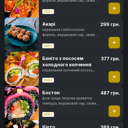
форель, вершковий сир, свіжий
огірок, гостро-солодкий соус,
кунжут, норі, рис
220 г
Акарі
299 грн.
норвезька слабосолона
форель, вершковий сир, свіжий
огірок, авокадо хасс, зелена
цибуля, ікра тобіко, спайсі соус,
220 г
норі, рис
Боніто з лососем
377 грн.
холодного копчення
норвезький копчений лосось,
вершковий сир, свіжий огірок,
зелена цибуля, спайсі соус,
255 г
стружка тунця, норі, рис
Бостон
487 грн.
філе тунця, тигрова креветка
темпура, вершковий сир, свіжий
огірок, чорнила каракатиці,
фірмовий соус, спайсі соус,
335 г
норі, рис
Кіото
389 грн.