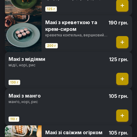
норі
125 г
Макі з креветкою та
190 грн.
крем-сиром
креветка коктельна, вершковий
сир, рис, норі
200 г
Макі з мідіями
125 грн.
мідії, норі, рис
130 г
Макі з манго
105 грн.
манго, норі, рис
110 г
Макі зі свіжим огірком
105 грн.