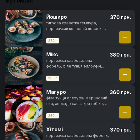
Футомакі
Йоширо
370 грн.
тигрова креветка темпура,
норвезький копчений лосось,
вершковий сир, цибуля зелена,
салат айсберг, спайсі соус, норі,
270 г
рис
Мікс
380 грн.
норвезька слабосолона
форель, філе тунця еллоуфін,
вугор, вершковий сир, свіжий
огірок, чорнила каракатиці,
285 г
спайсі соус, норі, рис
Магуро
360 грн.
філе тунця еллоуфін, вершковий
сир, авокадо хасс, ікра тобіко,
цибуля зелена, кімчі соус, спайсі
соус, норі, рис
280 г
Хітомі
370 грн.
норвезька слабосолона форель,