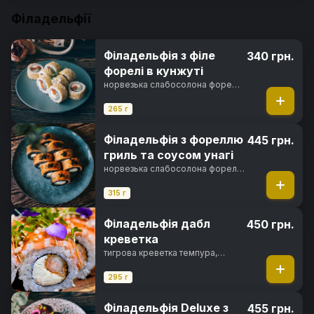
Філадельфії
Філадельфія з філе
340 грн.
форелі в кунжуті
норвезька слабосолона форель,
вершковий сир, свіжий огірок,
кунжут, норі, рис
265 г
Філадельфія з фореллю
445 грн.
гриль та соусом унагі
норвезька слабосолона форель,
вершковий сир, свіжий огірок,
унагі соус, кунжут, чорнила
315 г
каракатиці, норі, рис
Філадельфія дабл
450 грн.
креветка
тигрова креветка темпура,
вершковий сир, тигрова
креветка, солодкий чилі соус,
295 г
рисові кульки, норі, рис
Філадельфія Deluxe з
455 грн.