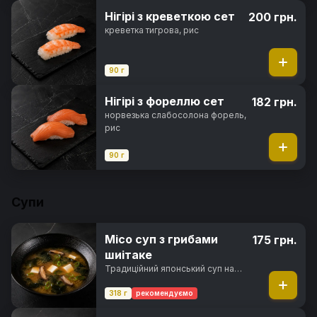
Нігірі з креветкою сет
200 грн.
креветка тигрова, рис
90 г
Нігірі з фореллю сет
182 грн.
норвезька слабосолона форель,
рис
90 г
Супи
Місо суп з грибами
175 грн.
шиітаке
Традиційний японський суп на
основі місо-бульйону з грибами
шиїтаке, сиром тофу,
318 г
рекомендуємо
водоростями вакаме та зеленою