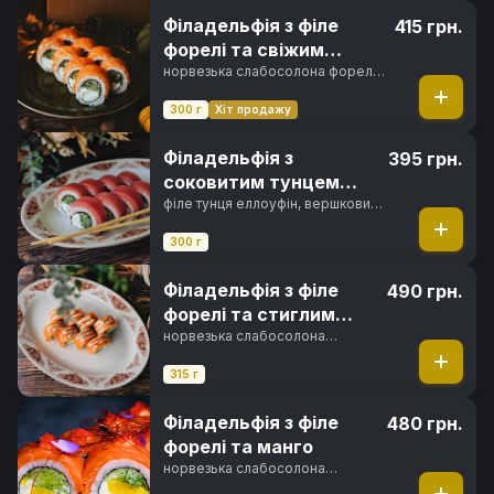
Філадельфія з філе
415 грн.
форелі та свіжим
огірком
норвезька слабосолона форель,
вершковий сир, свіжий огірок,
норі, рис
300 г
Хіт продажу
Філадельфія з
395 грн.
соковитим тунцем
Еллоуфін
філе тунця еллоуфін, вершковий
сир, свіжий огірок, норі, рис
300 г
Філадельфія з філе
490 грн.
форелі та стиглим
авокадо
норвезька слабосолона
форель, вершковий сир,
авокадо хасс, горіховий соус,
315 г
норі, рис
Філадельфія з філе
480 грн.
форелі та манго
норвезька слабосолона
форель, вершковий сир, свіжий