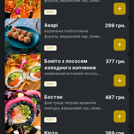
форель, вершковий сир, свіжий
огірок, гостро-солодкий соус,
кунжут, норі, рис
220 г
Акарі
299 грн.
норвезька слабосолона
форель, вершковий сир, свіжий
огірок, авокадо хасс, зелена
цибуля, ікра тобіко, спайсі соус,
220 г
норі, рис
Боніто з лососем
377 грн.
холодного копчення
норвезький копчений лосось,
вершковий сир, свіжий огірок,
зелена цибуля, спайсі соус,
255 г
стружка тунця, норі, рис
Бостон
487 грн.
філе тунця, тигрова креветка
темпура, вершковий сир, свіжий
огірок, чорнила каракатиці,
фірмовий соус, спайсі соус,
335 г
норі, рис
Кіото
389 грн.