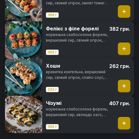
сир, свіжий огірок, омлет томаго,
цибуля кранч, спайсі соус,
чорнила каракатиці, кунжут, норі,
300 г
рис
Фелікс з філе форелі
382 грн.
норвезька слабосолона форель,
вершковий сир, свіжий огірок,
омлет томаго, цибуля кранч,
спайсі соус, чорнила каракатиці,
300 г
кунжут, норі, рис
Хоши
262 грн.
креветка коктельна, вершковий
сир, свіжий огірок, спайсі соус,
кунжут, норі, рис
222 г
Чізумі
407 грн.
норвезька слабосолона форель,
вершковий сир, авокадо хасс,
сир чеддер, унагі соус, сир
пармезан, чорнила каракатиці,
300 г
норі, рис