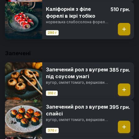
Каліфорнія з філе
510 грн.
форелі в ікрі тобіко
норвезька слабосолона форель,
авокадо хасс, свіжий огірок, ікра
тобіко, майонез японський, норі,
290 г
рис
Запечені
Запечений рол з вугрем
385 грн.
під соусом унагі
вугор, омлет томаго, вершковий
сир, сир пармезан, японський
майонез, чорнила каракатиці,
310 г
унагі соус, норі, рис
Запечений рол з вугрем
395 грн.
спайсі
вугор, омлет томаго, вершковий
сир, спайсі соус, чорнила
каракатиці, фірмовий соус,
370 г
перець чилі, норі, рис