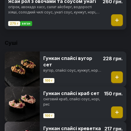
Ясай рол з овочами та соусом унагі
260 грн.
огірок, авокадо хасс, салат айсберг, водорості
хіяші, солодкий чилі соус, унагі соус, кунжут, норі,
рис
275 г
веган
Суші
Гункан спайсі вугор
228 грн.
сет
вугор, спайсі соус, кунжут, норі,
рис
100 г
Гункан спайсі краб сет
150 грн.
сніговий краб, спайсі соус, норі,
рис
100 г
Гункан спайсі креветка
217 грн.