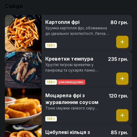
азійської кухні.
Сайди
Картопля фрі
80 грн.
Хрумка картопля фрі, обсмажена
до ідеальної золотистості. Легка,
ароматна та неймовірно смачна
120 г
Креветки темпура
235 грн.
Хрусткі тигрові креветки у
паніровці та сухарях панко
обсмажені у фритюрі до
золотистої скоринки
120 г
рекомендуємо
Моцарела фрі з
120 грн.
журавлиним соусом
Тонкі смужки свіжого сиру
моцарелла, обсмажені в сухарях
панко до хрусткої скоринки з
135 г
тягучою сирною начинкою
всередині
Цибулеві кільця з
85 грн.