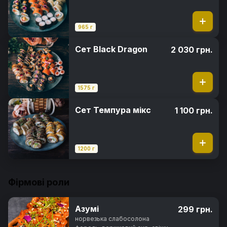
965 г
Сет Black Dragon
2 030 грн.
1575 г
Сет Темпура мікс
1 100 грн.
1200 г
Фірмові роли
Азумі
299 грн.
норвезька слабосолона