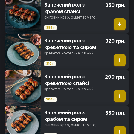
Запечений рол з
350 грн.
крабом спайсі
сніговий краб, омлет томаго,
вершковий сир, солодкий чилі
соус, спайсі соус, фірмовий
385 г
соус, перець чилі, норі, рис
Запечений рол з
320 грн.
креветкою та сиром
креветка коктельна, свіжий
огірок, вершковий сир, сир
пармезан, японський майонез,
310 г
унагі соус, норі, рис
Запечений рол з
290 грн.
креветкою спайсі
креветка коктельна, свіжий
огірок, вершковий сир, спайсі
соус, фірмовий соус, перець
300 г
чилі, норі, рис
Запечений рол з
330 грн.
крабом та сиром
сніговий краб, омлет томаго,
вершковий сир, солодкий чилі