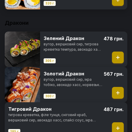
огірок, манго, ікра тобіко,
320 г
манговий соус, перець тогараші,
норі, рис
Дракони
Зелений Дракон
478 грн.
вугор, вершковий сир, тигрова
креветка темпура, авокадо хасс,
горіховий соус, норі, рис
305 г
Золотий Дракон
567 грн.
вугор, вершковий сир, ікра
тобіко, авокадо хасс, норвезька
слабосолона форель, майонез
японський
300 г
Тигровий Дракон
487 грн.
тигрова креветка, філе тунця, сніговий краб,
вершковий сир, авокадо хасс, спайсі соус, ікра
тобіка, норі, рис
285 г