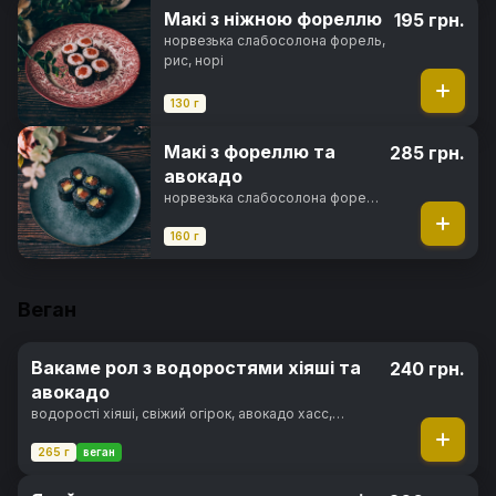
Макі з ніжною фореллю
195 грн.
норвезька слабосолона форель,
рис, норі
130 г
Макі з фореллю та
285 грн.
авокадо
норвезька слабосолона форель,
авокадо хасс, чорнила
каракатиці, рис, норі
160 г
Веган
Вакаме рол з водоростями хіяші та
240 грн.
авокадо
водорості хіяші, свіжий огірок, авокадо хасс,
вершковий сир, горіховий соус, кунжут, норі, рис
265 г
веган