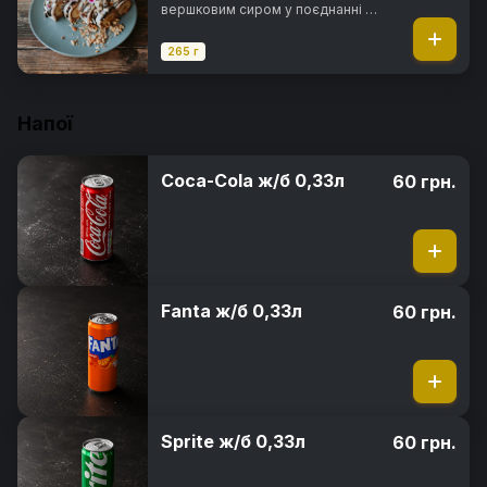
вершковим сиром у поєднанні з
горіховою пастою нутелла, в
повітряному рисовому тісті з
265 г
арахісом та мигдалевими
пластівцями під шоколадним
топінгом
Напої
Coca-Cola ж/б 0,33л
60 грн.
Fanta ж/б 0,33л
60 грн.
Sprite ж/б 0,33л
60 грн.