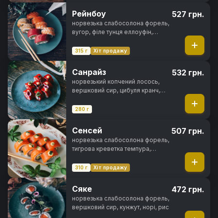
Рейнбоу
527 грн.
норвезька слабосолона форель,
вугор, філе тунця еллоуфін,
креветка тигрова, вершковий
сир, авокадо хасс, свіжий огірок,
315 г
Хіт продажу
ікра тобіко, унагі соус, кунжут,
норі, рис
Санрайз
532 грн.
норвезький копчений лосось,
вершковий сир, цибуля кранч,
ікра тобіко, норі, рис
280 г
Сенсей
507 грн.
норвезька слабосолона форель,
тигрова креветка темпура,
вершковий сир, авокадо хасс,
спайсі соус, норі, рис
310 г
Хіт продажу
Сяке
472 грн.
норвезька слабосолона форель,
вершковий сир, кунжут, норі, рис