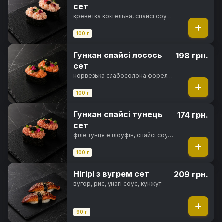
сет
креветка коктельна, спайсі соус,
норі, рис
100 г
Гункан спайсі лосось
198 грн.
сет
норвезька слабосолона форель,
спайсі соус, норі, рис
100 г
Гункан спайсі тунець
174 грн.
сет
філе тунця еллоуфін, спайсі соус,
норі, рис
100 г
Нігірі з вугрем сет
209 грн.
вугор, рис, унагі соус, кунжут
90 г