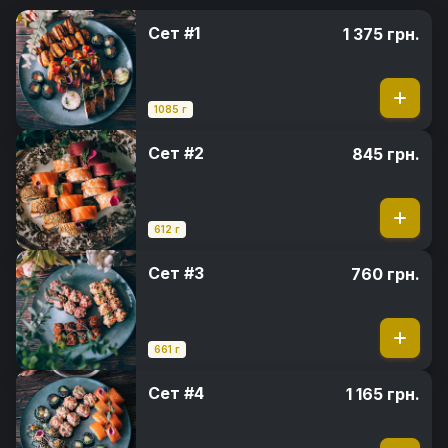
Сет #1
1 375 грн.
1085 г
Сет #2
845 грн.
612 г
Сет #3
760 грн.
661 г
Сет #4
1 165 грн.