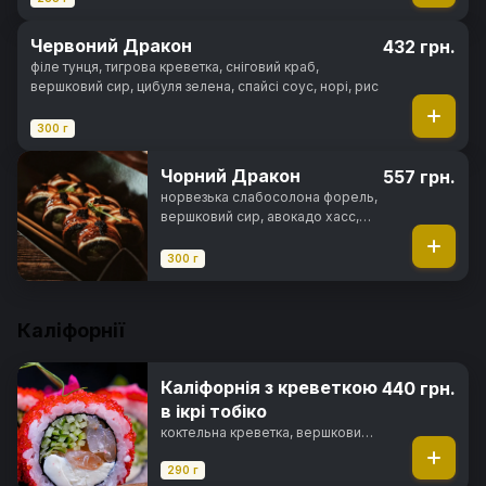
Червоний Дракон
432 грн.
філе тунця, тигрова креветка, сніговий краб,
вершковий сир, цибуля зелена, спайсі соус, норі, рис
300 г
Чорний Дракон
557 грн.
норвезька слабосолона форель,
вершковий сир, авокадо хасс,
вугор, унагі соус, ікра тобіко,
норі, рис
300 г
Каліфорнії
Каліфорнія з креветкою
440 грн.
в ікрі тобіко
коктельна креветка, вершковий
сир, свіжий огірок, ікра тобіко,
майонез японський, норі, рис
290 г