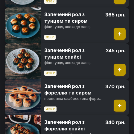
соус, сир пармезан, майонез
320 г
японський, унагі соус, норі, рис
Запечений рол з
365 грн.
тунцем та сиром
філе тунця, авокадо хасс,
вершковий сир, кунжут, сир
пармезан, японський майонез,
315 г
унагі соус, норі, рис
Запечений рол з
345 грн.
тунцем спайсі
філе тунця, авокадо хасс,
вершковий сир, кунжут, спайсі
соус, фірмовий соус, перець
320 г
чилі, норі, рис
Запечений рол з
370 грн.
фореллю та сиром
норвезька слабосолона форель,
свіжий огірок, вершковий сир,
кунжут, сир пармезан, японський
325 г
майонез, унагі соус, норі, рис
Запечений рол з
340 грн.
фореллю спайсі