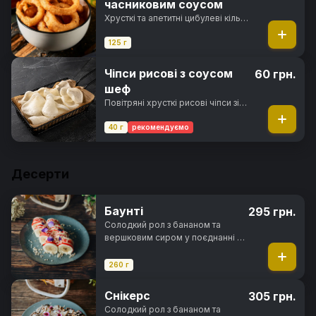
часниковим соусом
Хрусткі та апетитні цибулеві кільця
обсмажені у паніровці з
часниковим соусом
125 г
Чіпси рисові з соусом
60 грн.
шеф
Повітряні хрусткі рисові чіпси зі
смаком креветок та соусом шеф
40 г
рекомендуємо
Десерти
Баунті
295 грн.
Солодкий рол з бананом та
вершковим сиром у поєднанні з
кокосовою стружкою та
цукровою пудрою, в
260 г
повітряному рисовому тісті та
рисовими кульками під
Снікерс
305 грн.
полуничним топінгом
Солодкий рол з бананом та