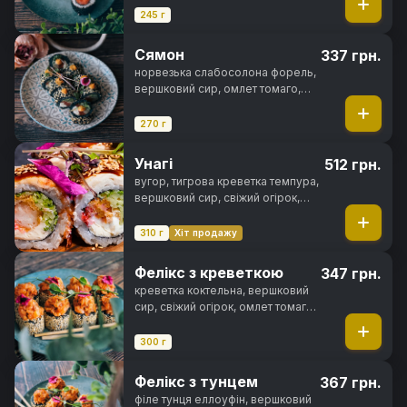
245 г
Сямон
337 грн.
норвезька слабосолона форель,
вершковий сир, омлет томаго,
свіжий огірок, чорнила
каракатиці, спайсі соус, кунжут,
270 г
норі, рис
Унагі
512 грн.
вугор, тигрова креветка темпура,
вершковий сир, свіжий огірок,
ікра тобіко, унагі соус, кунжут,
норі, рис
310 г
Хіт продажу
Фелікс з креветкою
347 грн.
креветка коктельна, вершковий
сир, свіжий огірок, омлет томаго,
цибуля кранч, спайсі соус,
чорнила каракатиці, кунжут, норі,
300 г
рис
Фелікс з тунцем
367 грн.
філе тунця еллоуфін, вершковий