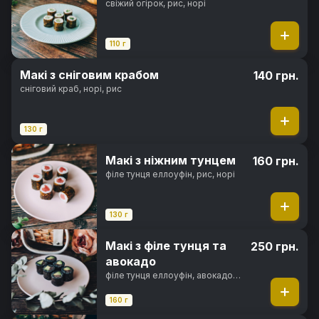
свіжий огірок, рис, норі
110 г
Макі з сніговим крабом
140 грн.
сніговий краб, норі, рис
130 г
Макі з ніжним тунцем
160 грн.
філе тунця еллоуфін, рис, норі
130 г
Макі з філе тунця та
250 грн.
авокадо
філе тунця еллоуфін, авокадо
хасс, чорнила каракатиці, рис,
норі
160 г