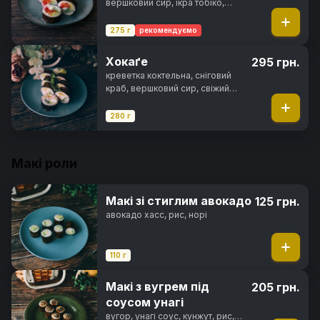
вершковий сир, ікра тобіко,
свіжий огірок, салат айсберг,
норі, рис
275 г
рекомендуємо
Хокаґе
295 грн.
креветка коктельна, сніговий
краб, вершковий сир, свіжий
огірок, салат айсберг, солодкий
чилі соус, норі, рис
280 г
Макі роли
Макі зі стиглим авокадо
125 грн.
авокадо хасс, рис, норі
110 г
Макі з вугрем під
205 грн.
соусом унагі
вугор, унагі соус, кунжут, рис,