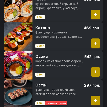
вугор, вершковий сир, свіжий
огірок, ікра тобіко, унагі соус,
кунжут, норі, рис
270 г
Катана
469 грн.
філе тунця, норвезька
слабосолона форель, коктельна
креветка, ікра тобіко, свіжий
огірок, унагі соус, норі
200 г
Осака
542 грн.
норвезька слабосолона форель,
вершковий сир, авокадо хасс,
ікра тобіко, чорнила каракатиці,
спайсі соус, норі, рис
280 г
Остін
297 грн.
філе тунця, вершковий сир,
свіжий огірок, авокадо хасс,
зелена цибуля, ікра тобіко,
спайсі соус, норі, рис
220 г
рекомендуємо