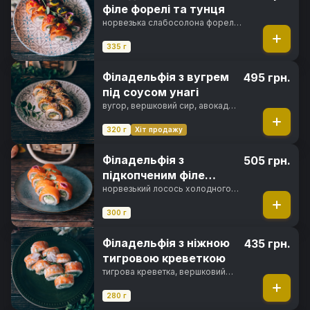
філе форелі та тунця
норвезька слабосолона форель,
філе тунця, вершковий сир,
свіжий огірок, ікра тобіко,
335 г
фірмовий соус, манговий соус,
норі, рис
Філадельфія з вугрем
495 грн.
під соусом унагі
вугор, вершковий сир, авокадо
хасс, свіжий огірок, унагі соус,
кунжут, норі, рис
320 г
Хіт продажу
Філадельфія з
505 грн.
підкопченим філе
лосося
норвезький лосось холодного
копчення, вершковий сир,
свіжий огірок, норі, рис
300 г
Філадельфія з ніжною
435 грн.
тигровою креветкою
тигрова креветка, вершковий
сир, свіжий огірок, норі, рис
280 г