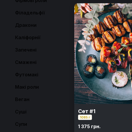
Фірмові роли
Філадельфії
Дракони
Каліфорнії
Запечені
Смажені
Футомакі
Макі роли
Веган
Сет #1
Суші
1085 г
Супи
1 375 грн.