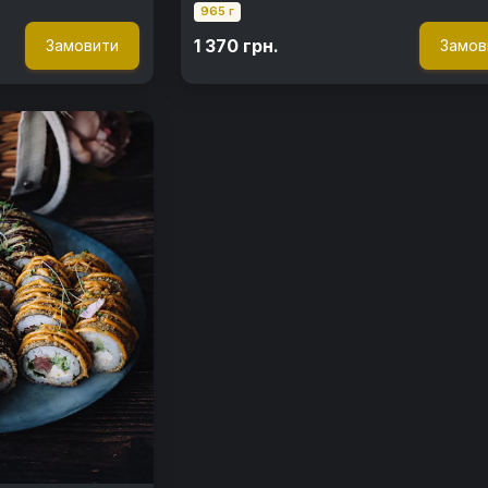
965 г
1 370 грн.
Замовити
Замов