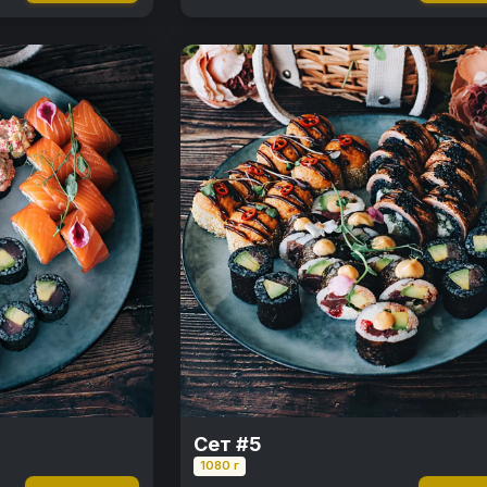
Сет #5
1080 г