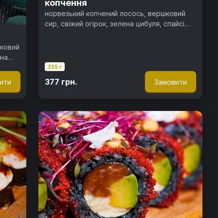
копчення
норвезький копчений лосось, вершковий
сир, свіжий огірок, зелена цибуля, спайсі
соус, стружка тунця, норі, рис
шковий
ена
255 г
 рис
377 грн.
ити
Замовити