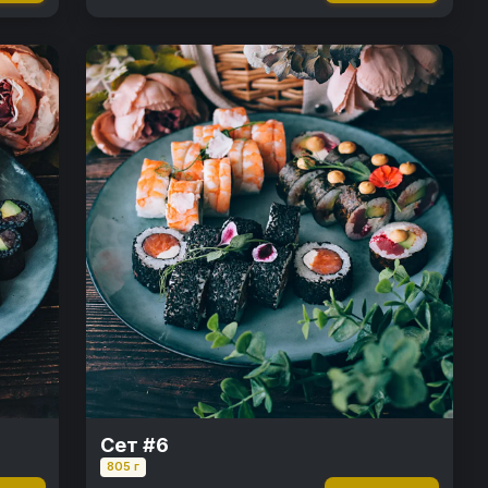
Сет #6
805 г