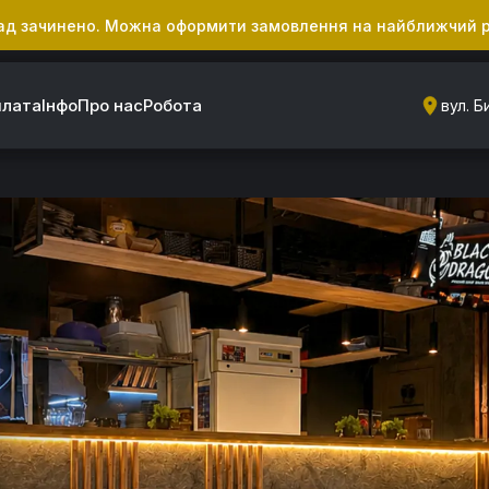
ад зачинено. Можна оформити замовлення на найближчий 
плата
Інфо
Про нас
Робота