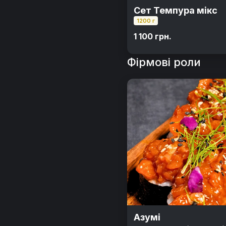
Сет Темпура мікс
1200 г
1 100 грн.
Фірмові роли
Азумі