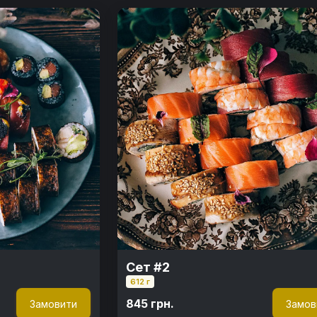
Сет #2
612 г
845 грн.
Замовити
Замов