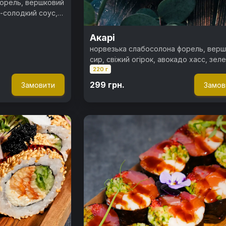
орель, вершковий
о-солодкий соус,
Акарі
норвезька слабосолона форель, вер
сир, свіжий огірок, авокадо хасс, зел
220 г
цибуля, ікра тобіко, спайсі соус, норі,
299 грн.
Замовити
Замов