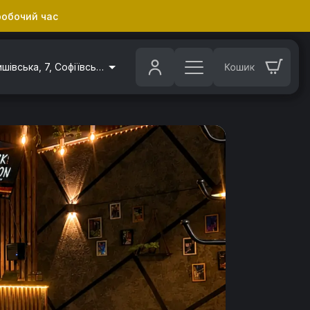
робочий час
вул. Бишівська, 7, Софіївська Борщагівка