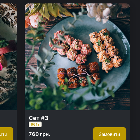
Сет #3
661 г
760 грн.
ити
Замовити