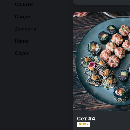
Салати
Сайди
Десерти
Напої
Соуси
Сет #4
1010 г