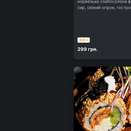
норвезька слабосолона ф
сир, свіжий огірок, гостр
кунжут, норі, рис
220 г
299 грн.